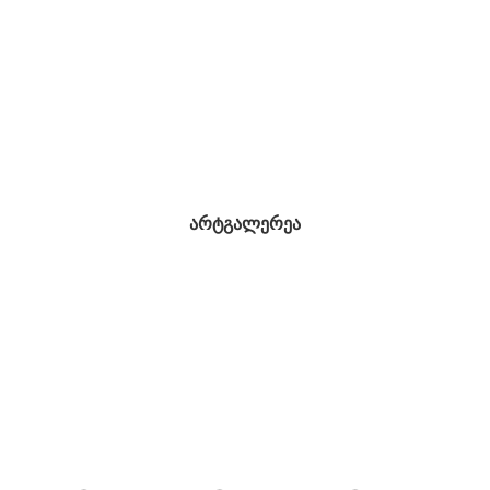
არტგალერეა