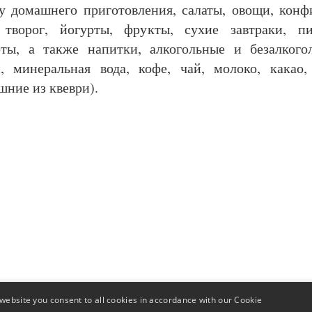
у домашнего приготовления, салаты, овощи, конф
 творог, йогурты, фрукты, сухие завтраки, пи
рты, а также напитки, алкогольные и безалкого
и, минеральная вода, кофе, чай, молоко, какао,
шние из квеври).
website you consent to all cookies in accordance with our Cookie