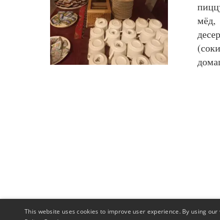
пицц
мёд,
десе
(сок
дома
This website uses cookies to improve user experience. By using our 