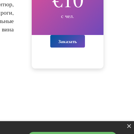
итюр,
роги,
с чел.
льные
 вина
Заказать
×