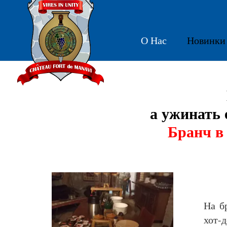
О Нас
Новинки
а ужинать 
Бранч в
На б
хот-