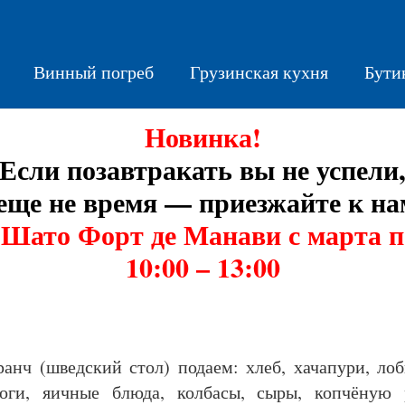
Винный погреб
Грузинская кухня
Бути
Новинка!
Если позавтракать вы не успели
еще не время — приезжайте к на
 Шато Форт де Манави с марта п
10:00 – 13:00
ранч (шведский стол) подаем: хлеб, хачапури, лоб
доги, яичные блюда, колбасы, сыры, копчёную 