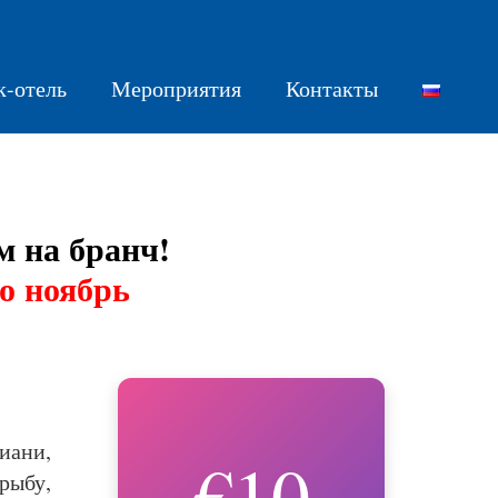
к-отель
Мероприятия
Контакты
,
м на бранч!
о ноябрь
иани,
€10
рыбу,