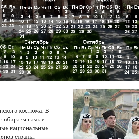
нского костюма. В
 собираем самые
ные национальные
ионов страны.