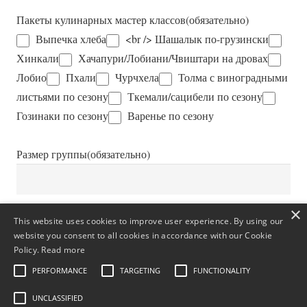
Пакеты кулинарных мастер классов
(обязательно)
Выпечка хлеба
<br /> Шашалык по-грузински
Хинкали
Хачапури/Лобиани/Чвиштари на дровах
Лобио
Пхали
Чурчхела
Толма с виноградными
листьями по сезону
Ткемали/сацибели по сезону
Гозинаки по сезону
Варенье по сезону
Размер группы
(обязательно)
×
This website uses cookies to improve user experience. By using our
Дополнительная информация
website you consent to all cookies in accordance with our Cookie
Policy.
Read more
PERFORMANCE
TARGETING
FUNCTIONALITY
UNCLASSIFIED