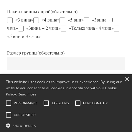
Пакеты винных проб
(обязательно)
«3 вина»
«4 вина»
«5 вин»
«3вина + 1
чача»
«3вина + 2 чачи»
«Только чача - 4 чачи»
«5 вин и 3 чачи»
Размер группы
(обязательно)
×
Дополнительная информация
This website uses cookies to improve user experience. By using our
website you consent to all cookies in accordance with our Cookie
Policy.
Read more
PERFORMANCE
TARGETING
FUNCTIONALITY
UNCLASSIFIED
SHOW DETAILS