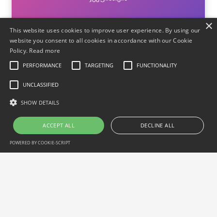
×
This website uses cookies to improve user experience. By using our
◦ ჭაჭა თეთრი;
website you consent to all cookies in accordance with our Cookie
Policy.
Read more
◦ ჭაჭა დუბზე;
PERFORMANCE
TARGETING
FUNCTIONALITY
◦ ჭაჭა ტარხუნზე;
UNCLASSIFIED
◦ ჭაჭა თხილის გარსში ან ლიმონზე.
SHOW DETAILS
დამატებითი სადეგუსტაციო:
ACCEPT ALL
DECLINE ALL
◦ ახალი ბოსტნეული, მწვანილი;
POWERED BY COOKIE-SCRIPT
◦ ყველის თეფში;
◦ პური–ხელი;
Performance
Targeting
Functionality
Unclassified
◦ მწყვადი-შაშლიკი.
Performance cookies are used to see how visitors use the website, eg.
analytics cookies. Those cookies cannot be used to directly identify a
certain visitor.
შეკვეთა
Name
Domain
Expiration
Description