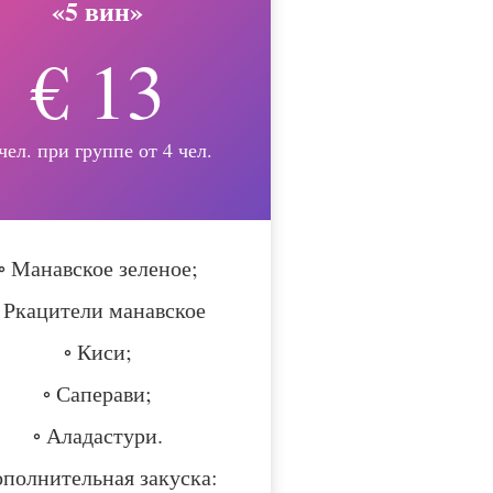
«5 вин»
€ 13
 чел. при группе от 4 чел.
◦ Манавское зеленое;
◦ Ркацители манавское
◦ Киси;
◦ Саперави;
◦ Аладастури.
полнительная закуска: