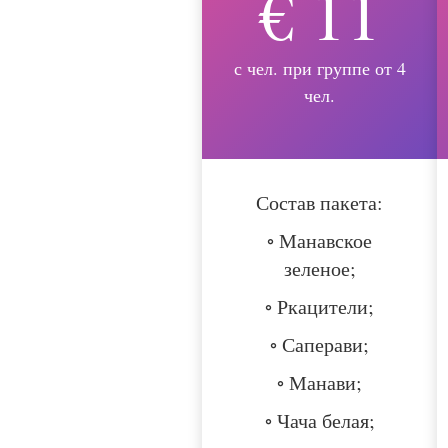
€ 11
с чел. при группе от 4
чел.
Состав пакета:
◦ Манавское
зеленое;
◦ Ркацители;
◦ Саперави;
◦ Манави;
◦ Чача белая;