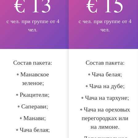
€ 13
€ 15
с чел. при группе от 4
с чел. при группе от 4
чел.
чел.
Состав пакета:
Состав пакета:
◦ Манавское
◦ Чача белая;
зеленое;
◦ Чача на дубе;
◦ Ркацители;
◦ Чача на тархуне;
◦ Саперави;
◦ Чача на ореховых
◦ Манави;
перегородках или
на лимоне.
◦ Чача белая;