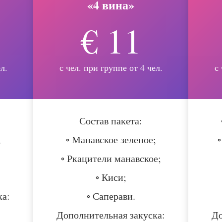
«4 вина»
€ 11
л.
с чел. при группе от 4 чел.
с
Состав пакета:
;
◦ Манавское зеленое;
◦ Ркацители манавское;
◦ Киси;
ка:
◦ Саперави.
Дополнительная закуска:
До