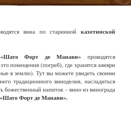
кахетинской
водятся вина по старинной
«Шато Форт де Манави»
в
проводятся
то помещения (погреб), где хранятся квеври
ые в землю). Тут вы можете увидеть своими
его традиционного виноделия, насладиться
ть божественный напиток – вино из винограда
«Шато Форт де Манави».