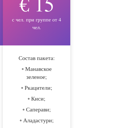
€ 15
с чел. при группе от 4
чел.
Состав пакета:
◦ Манавское
зеленое;
◦ Ркацители;
◦ Киси;
◦ Саперави;
◦ Аладастури;