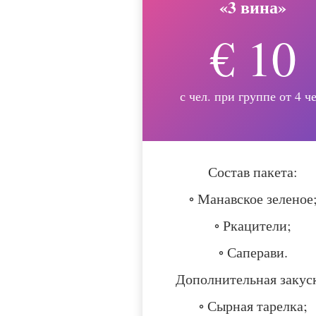
«3 вина»
€ 10
с чел. при группе от 4 че
Состав пакета:
◦ Манавское зеленое
◦ Ркацители;
◦ Саперави.
Дополнительная закус
◦ Сырная тарелка;