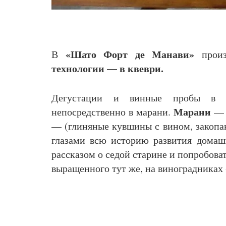
«Шато Форт де Манави»
В
произ
технологии — в квеври.
Дегустации и винные пробы 
Марани
непосредственно в марани.
— э
— (глиняные кувшины с вином, закопан
глазами всю историю развития домашн
рассказом о седой старине и попробова
выращенного тут же, на виноградниках