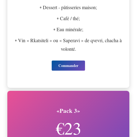
◦ Dessert - pâtisseries maison;
◦ Café / thé;
◦ Eau minérale;
◦ Vin « Rkatsiteli » ou « Saperavi » de qvevri, chacha à
volonté.
Commander
«Pack 3»
€23