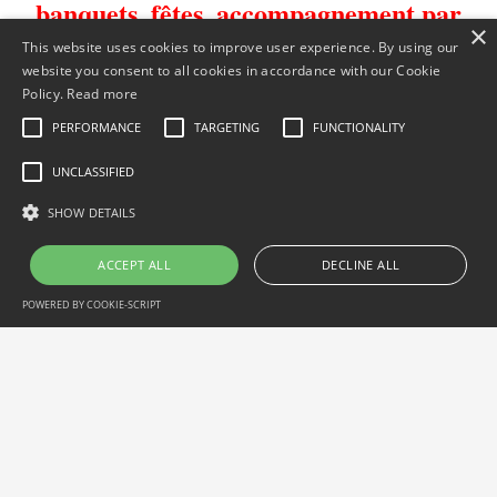
banquets, fêtes, accompagnement par
×
un ensemble folklorique.
This website uses cookies to improve user experience. By using our
website you consent to all cookies in accordance with our Cookie
Policy.
Read more
PERFORMANCE
TARGETING
FUNCTIONALITY
UNCLASSIFIED
SHOW DETAILS
Menu de banquet
ACCEPT ALL
DECLINE ALL
Menu de mariage
POWERED BY COOKIE-SCRIPT
Performance
Targeting
Functionality
Unclassified
Performance cookies are used to see how visitors use the website, eg.
analytics cookies. Those cookies cannot be used to directly identify a
certain visitor.
Name
Domain
Expiration
Description