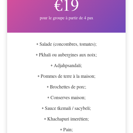
€19
pour le groupe à partir de 4 pax
◦ Salade (concombres, tomates);
◦ Pkhali ou aubergines aux noix;
◦ Adjahpsandali;
◦ Pommes de terre à la maison;
◦ Brochettes de porc;
◦ Conserves maison;
◦ Sauce tkemali / sacybeli;
◦ Khachapuri imerétien;
◦ Pain;