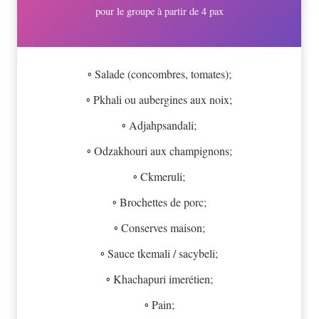
pour le groupe à partir de 4 pax
◦ Salade (concombres, tomates);
◦ Pkhali ou aubergines aux noix;
◦ Adjahpsandali;
◦ Odzakhouri aux champignons;
◦ Ckmeruli;
◦ Brochettes de porc;
◦ Conserves maison;
◦ Sauce tkemali / sacybeli;
◦ Khachapuri imerétien;
◦ Pain;