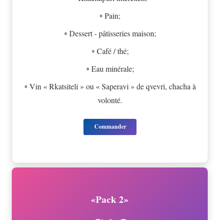
◦ Pain;
◦ Dessert - pâtisseries maison;
◦ Café / thé;
◦ Eau minérale;
◦ Vin « Rkatsiteli » ou « Saperavi » de qvevri, chacha à
volonté.
Commander
«Pack 2»