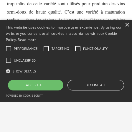
trop mûrs de cette variété sont utilisés pour produire des vins
semi-doux de haute qualité. C’est une variété à maturation
tardive – dans les régions de l’ouest de la Géorgie les raisins
×
This website uses cookies to improve user experience. By using our
mûrissent fin octobre. La teneur en sucres du jus de raisin est
website you consent to all cookies in accordance with our Cookie
de 19,5-21,5% et l’acidité de 8,5-9,4 g/l.
Policy.
Read more
PERFORMANCE
TARGETING
FUNCTIONALITY
UNCLASSIFIED
SHOW DETAILS
ACCEPT ALL
DECLINE ALL
POWERED BY COOKIE-SCRIPT
Performance
Targeting
Functionality
Unclassified
Performance cookies are used to see how visitors use the website, eg.
analytics cookies. Those cookies cannot be used to directly identify a
certain visitor.