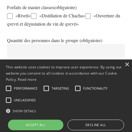
Forfaits de master classes
(obligatoire)
«Rtveli»
«Distillation de Chacha»
«Ouverture du
qvevri et dégustation du vin de qvevri»
Quantité des personnes dans le groupe
(obligatoire)
×
This website uses cookies to improve user experience. By using our
Information supplémentaire
website you consent to all cookies in accordance with our Cookie
Policy.
Read more
PERFORMANCE
TARGETING
FUNCTIONALITY
UNCLASSIFIED
SHOW DETAILS
ACCEPT ALL
DECLINE ALL