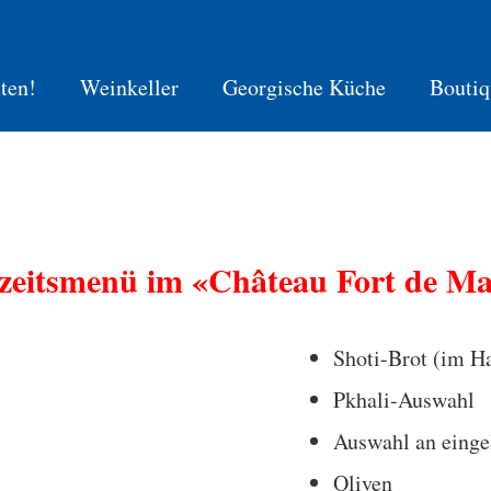
ten!
Weinkeller
Georgische Küche
Boutiq
zeitsmenü im «Château Fort de Ma
Shoti-Brot (im H
Pkhali-Auswahl
Auswahl an eing
Oliven