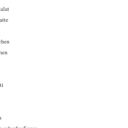
alat
atte
chen
hen
ti
a