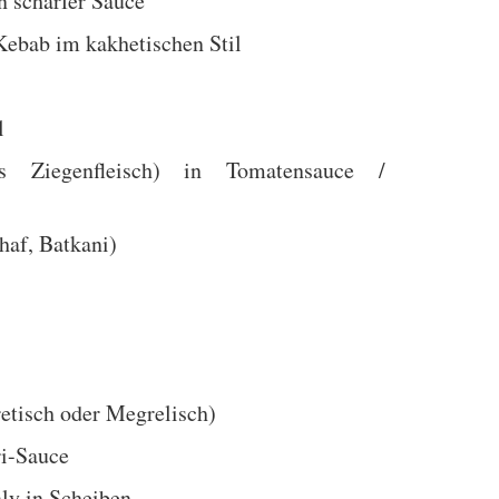
n scharfer Sauce
Kebab im kakhetischen Stil
l
es Ziegenfleisch) in Tomatensauce /
af, Batkani)
etisch oder Megrelisch)
i-Sauce
ly in Scheiben