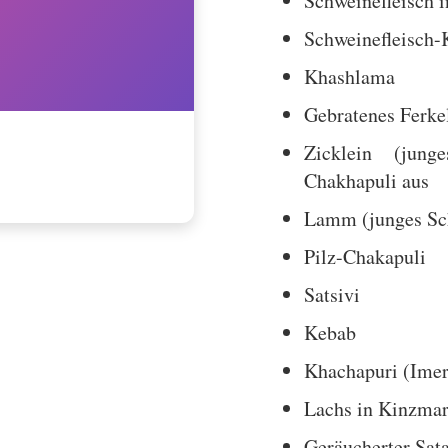
Schweinefleisch i
Schweinefleisch-
Khashlama
Gebratenes Ferke
Zicklein (jung
Chakhapuli aus
Lamm (junges Sch
Pilz-Chakapuli
Satsivi
Kebab
Khachapuri (Imer
Lachs in Kinzmar
Geräucherter Sata