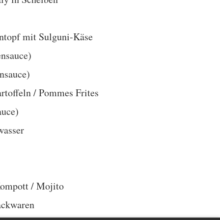
ontopf mit Sulguni-Käse
ensauce)
ensauce)
toffeln / Pommes Frites
auce)
wasser
ompott / Mojito
ackwaren