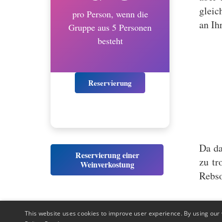
gleic
pro Person, wenn die
an Ih
Gruppe aus 5 Personen
besteht
Reservierung
Da da
Reservierung einer
zu tr
Weinverkostung
Rebso
This website uses cookies to improve user experience. By using our 