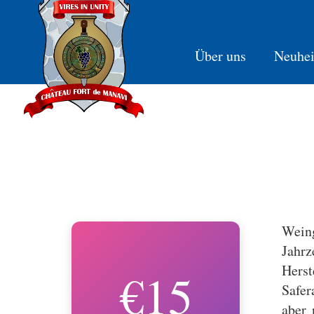
Über uns
Neuhei
Weing
Jahrz
Herst
€15
Safer
aber 