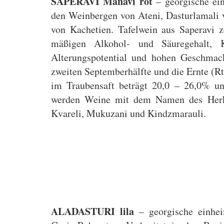
SAPERAVI Manavi rot
– georgische ein
den Weinbergen von Ateni, Dasturlamali 
von Kachetien. Tafelwein aus Saperavi z
mäßigen Alkohol- und Säuregehalt, K
Alterungspotential und hohen Geschmack
zweiten Septemberhälfte und die Ernte (Rt
im Traubensaft beträgt 20,0 – 26,0% un
werden Weine mit dem Namen des Herkun
Kvareli, Mukuzani und Kindzmarauli.
ALADASTURI lila
– georgische einhei