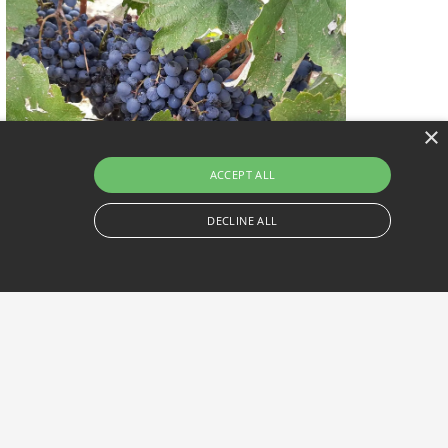
×
ACCEPT ALL
DECLINE ALL
 and track pageviews.