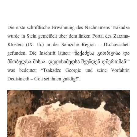
Die erste schriftlische Erwähnung des Nachnamens Tsakadze
wurde in Stein gemeißelt über dem linken Portal des Zarzma-
Klosters (IX. Jh.) in der Samzche Region – Dschavacheti
gefunden. Die Inschrift lautet: “წაქაძესა გიორგისა და
მშობელსა მისსა, დედისიმედსა შეუნდენ ღმერთმან!”
was bedeutet: “Tsakadze Georgie und seine Vorfahrin
Dedisimedi – Gott sei ihnen gnädig!”.