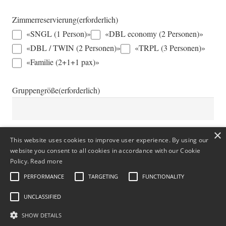
Zimmerreservierung
(erforderlich)
«SNGL (1 Person)»
«DBL economy (2 Personen)»
«DBL / TWIN (2 Personen)»
«TRPL (3 Personen)»
«Familie (2+1+1 pax)»
Gruppengröße
(erforderlich)
×
Weitere Informationen
This website uses cookies to improve user experience. By using our
website you consent to all cookies in accordance with our Cookie
Policy.
Read more
PERFORMANCE
TARGETING
FUNCTIONALITY
UNCLASSIFIED
SHOW DETAILS