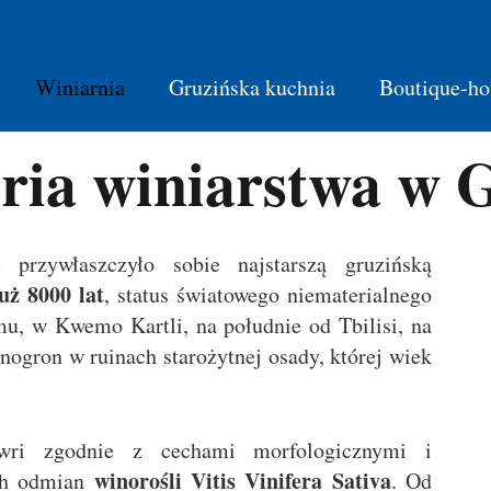
Winiarnia
Gruzińska kuchnia
Boutique-ho
ria winiarstwa w 
 przywłaszczyło sobie najstarszą gruzińską
uż 8000 lat
, status światowego niematerialnego
mu, w Kwemo Kartli, na południe od Tbilisi, na
nogron w ruinach starożytnej osady, której wiek
wri zgodnie z cechami morfologicznymi i
winorośli Vitis Vinifera Sativa
ych odmian
. Od