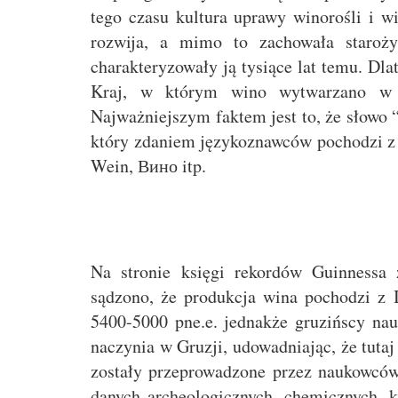
tego czasu kultura uprawy winorośli i wi
rozwija, a mimo to zachowała staroży
charakteryzowały ją tysiące lat temu. Dl
Kraj, w którym wino wytwarzano w d
Najważniejszym faktem jest to, że słowo 
który zdaniem językoznawców pochodzi z
Wein, Вино itp.
Na stronie księgi rekordów Guinnessa 
sądzono, że produkcja wina pochodzi z I
5400-5000 pne.e. jednakże gruzińscy na
naczynia w Gruzji, udowadniając, że tuta
zostały przeprowadzone przez naukowców 
danych archeologicznych, chemicznych, k