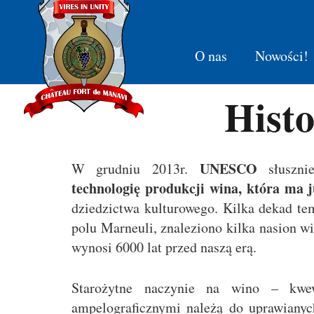
O nas
Nowości!
Histo
UNESCO
W grudniu 2013r.
słusznie
technologię produkcji wina, która ma j
dziedzictwa kulturowego. Kilka dekad te
polu Marneuli, znaleziono kilka nasion wi
wynosi 6000 lat przed naszą erą.
Starożytne naczynie na wino – kwe
ampelograficznymi należą do uprawian