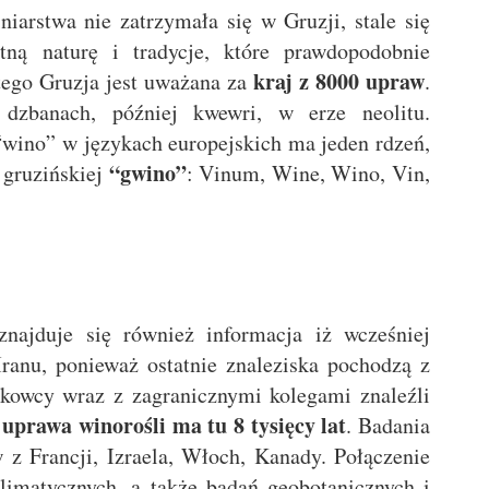
niarstwa nie zatrzymała się w Gruzji, stale się
tną naturę i tradycje, które prawdopodobnie
kraj z 8000 upraw
atego Gruzja jest uważana za
.
zbanach, później kwewri, w erze neolitu.
“wino” w językach europejskich ma jeden rdzeń,
“gwino”
 gruzińskiej
: Vinum, Wine, Wino, Vin,
znajduje się również informacja iż wcześniej
ranu, ponieważ ostatnie znaleziska pochodzą z
ukowcy wraz z zagranicznymi kolegami znaleźli
uprawa winorośli ma tu 8 tysięcy lat
j
. Badania
z Francji, Izraela, Włoch, Kanady. Połączenie
limatycznych, a także badań geobotanicznych i