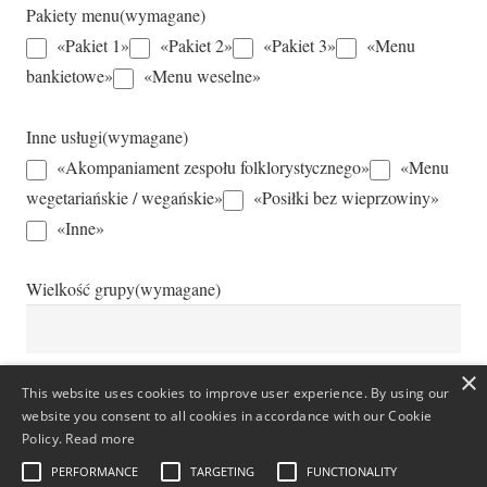
Pakiety menu
(wymagane)
«Pakiet 1»
«Pakiet 2»
«Pakiet 3»
«Menu
bankietowe»
«Menu weselne»
Inne usługi
(wymagane)
«Akompaniament zespołu folklorystycznego»
«Menu
wegetariańskie / wegańskie»
«Posiłki bez wieprzowiny»
«Inne»
Wielkość grupy
(wymagane)
×
This website uses cookies to improve user experience. By using our
Dodatkowe informacje
website you consent to all cookies in accordance with our Cookie
Policy.
Read more
PERFORMANCE
TARGETING
FUNCTIONALITY